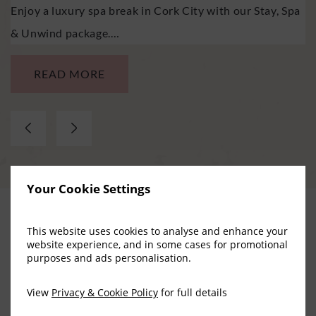
pa
City this Autumn or…
S
VIEW MORE
Your Cookie Settings
This website uses cookies to analyse and enhance your
Erlebnisse &
website experience, and in some cases for promotional
purposes and ads personalisation.
Sehenswürdigkeiten in Cork
View
Privacy & Cookie Policy
for full details